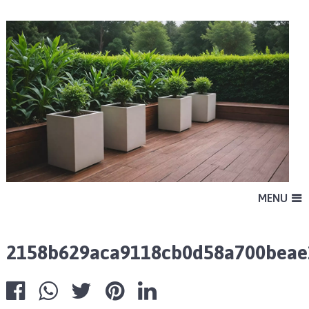
MENU
2158b629aca9118cb0d58a700beae