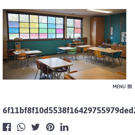
MENU
6f11bf8f10d5538f16429755979ded