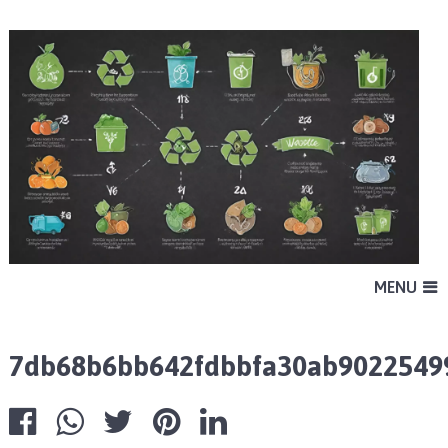
MENU
7db68b6bb642fdbbfa30ab9022549