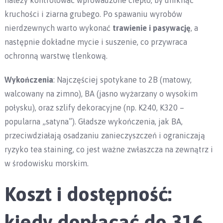
należy kontrolować wprowadzone ciepło, by uniknąć
kruchości i ziarna grubego. Po spawaniu wyrobów
nierdzewnych warto wykonać
trawienie i pasywację
, a
następnie dokładne mycie i suszenie, co przywraca
ochronną warstwę tlenkową.
Wykończenia
: Najczęściej spotykane to 2B (matowy,
walcowany na zimno), BA (jasno wyżarzany o wysokim
połysku), oraz szlify dekoracyjne (np. K240, K320 –
popularna „satyna”). Gładsze wykończenia, jak BA,
przeciwdziałają osadzaniu zanieczyszczeń i ograniczają
ryzyko tea staining, co jest ważne zwłaszcza na zewnątrz i
w środowisku morskim.
Koszt i dostępność:
kiedy dopłacać do 316,