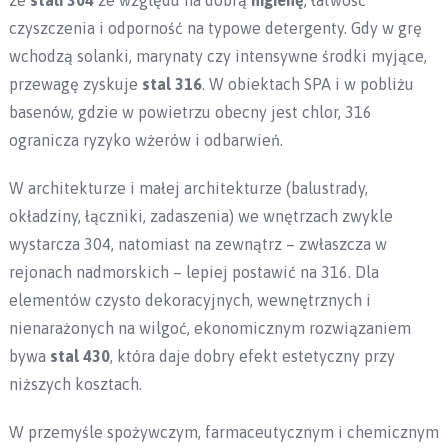
ze
stali 304
ze względu na dobrą
higienę
, łatwość
czyszczenia i odporność na typowe detergenty. Gdy w grę
wchodzą solanki, marynaty czy intensywne środki myjące,
przewagę zyskuje
stal 316
. W obiektach SPA i w pobliżu
basenów, gdzie w powietrzu obecny jest chlor, 316
ogranicza ryzyko wżerów i odbarwień.
W architekturze i małej architekturze (balustrady,
okładziny, łączniki, zadaszenia) we wnętrzach zwykle
wystarcza 304, natomiast na zewnątrz – zwłaszcza w
rejonach nadmorskich – lepiej postawić na 316. Dla
elementów czysto dekoracyjnych, wewnętrznych i
nienarażonych na wilgoć, ekonomicznym rozwiązaniem
bywa
stal 430
, która daje dobry efekt estetyczny przy
niższych kosztach.
W przemyśle spożywczym, farmaceutycznym i chemicznym