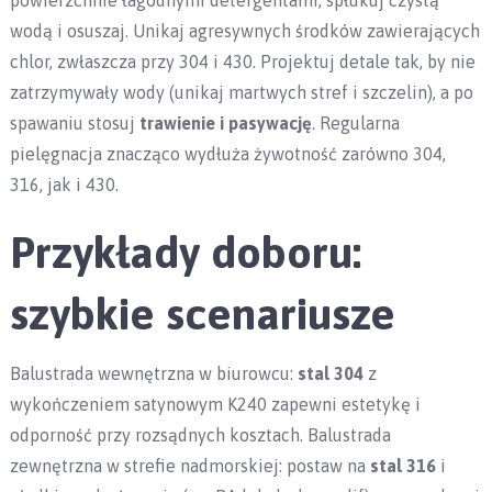
powierzchnie łagodnymi detergentami, spłukuj czystą
wodą i osuszaj. Unikaj agresywnych środków zawierających
chlor, zwłaszcza przy 304 i 430. Projektuj detale tak, by nie
zatrzymywały wody (unikaj martwych stref i szczelin), a po
spawaniu stosuj
trawienie i pasywację
. Regularna
pielęgnacja znacząco wydłuża żywotność zarówno 304,
316, jak i 430.
Przykłady doboru:
szybkie scenariusze
Balustrada wewnętrzna w biurowcu:
stal 304
z
wykończeniem satynowym K240 zapewni estetykę i
odporność przy rozsądnych kosztach. Balustrada
zewnętrzna w strefie nadmorskiej: postaw na
stal 316
i