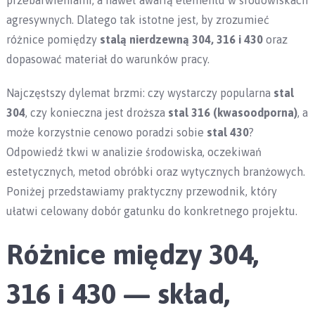
przebarwieniami, a nawet awarią elementu w środowiskach
agresywnych. Dlatego tak istotne jest, by zrozumieć
różnice pomiędzy
stalą nierdzewną 304, 316 i 430
oraz
dopasować materiał do warunków pracy.
Najczęstszy dylemat brzmi: czy wystarczy popularna
stal
304
, czy konieczna jest droższa
stal 316 (kwasoodporna)
, a
może korzystnie cenowo poradzi sobie
stal 430
?
Odpowiedź tkwi w analizie środowiska, oczekiwań
estetycznych, metod obróbki oraz wytycznych branżowych.
Poniżej przedstawiamy praktyczny przewodnik, który
ułatwi celowany dobór gatunku do konkretnego projektu.
Różnice między 304,
316 i 430 — skład,