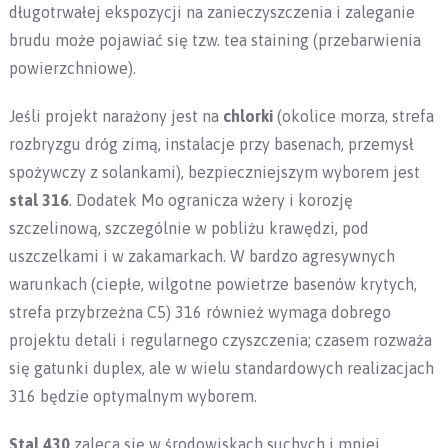
długotrwałej ekspozycji na zanieczyszczenia i zaleganie
brudu może pojawiać się tzw. tea staining (przebarwienia
powierzchniowe).
Jeśli projekt narażony jest na
chlorki
(okolice morza, strefa
rozbryzgu dróg zimą, instalacje przy basenach, przemysł
spożywczy z solankami), bezpieczniejszym wyborem jest
stal 316
. Dodatek Mo ogranicza wżery i korozję
szczelinową, szczególnie w pobliżu krawędzi, pod
uszczelkami i w zakamarkach. W bardzo agresywnych
warunkach (ciepłe, wilgotne powietrze basenów krytych,
strefa przybrzeżna C5) 316 również wymaga dobrego
projektu detali i regularnego czyszczenia; czasem rozważa
się gatunki duplex, ale w wielu standardowych realizacjach
316 będzie optymalnym wyborem.
Stal 430
zaleca się w środowiskach suchych i mniej