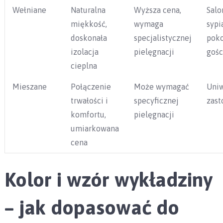
Wełniane
Naturalna
Wyższa cena,
Salo
miękkość,
wymaga
sypi
doskonała
specjalistycznej
pok
izolacja
pielęgnacji
gośc
cieplna
Mieszane
Połączenie
Może wymagać
Uniw
trwałości i
specyficznej
zast
komfortu,
pielęgnacji
umiarkowana
cena
Kolor i wzór wykładziny
– jak dopasować do