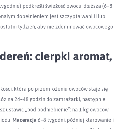
tygodnie) podkreśli świeżość owocu, dłuższa (6–8
nałym dopełnieniem jest szczypta wanilii lub
a ostatni tydzień, aby nie zdominować owocowego
 dereń: cierpki aromat,
pkości, która po przemrożeniu owoców staje się
łóż na 24–48 godzin do zamrażarki, następnie
sz ustawić „pod podniebienie”: na 1 kg owoców
miodu.
Maceracja
6–8 tygodni, później klarowanie i