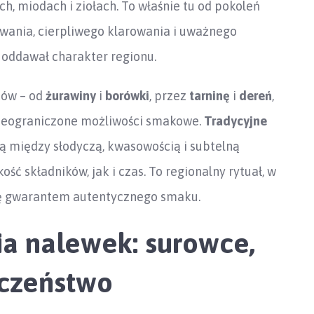
h, miodach i ziołach. To właśnie tu od pokoleń
wania, cierpliwego klarowania i uważnego
 oddawał charakter regionu.
ców – od
żurawiny
i
borówki
, przez
tarninę
i
dereń
,
 nieograniczone możliwości smakowe.
Tradycyjne
 między słodyczą, kwasowością i subtelną
ść składników, jak i czas. To regionalny rytuał, w
się gwarantem autentycznego smaku.
a nalewek: surowce,
eczeństwo