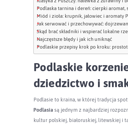
Klasyka z Puszczy: nalewka z żurawiny i 
Podlaska tarnina i dereń: cierpki aromat, 
Miód i zioła: krupnik, jałowiec i aromaty 
Jak serwować i przechowywać: dojrzewa
Skąd brać składniki i wspierać lokalne rz
Najczęstsze błędy i jak ich uniknąć
Podlaskie przepisy krok po kroku: prosto
Podlaskie korzeni
dziedzictwo i sma
Podlasie to kraina, w której tradycja sp
Podlasia
są jednym z najbardziej rozpozn
kultur polskiej, białoruskiej, litewskiej i