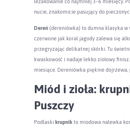
leżakowanie co najmniej 3–6 miesięcy. P
nucie, znakomicie pasujący do pieczonych
Dereń
(dereniówka) to dumna klasyka w 
czerwone jak koral jagody zalewa się al
przegryzając delikatnej skórki. Tu świet
kwaskowość i nadaje lekko ziołowy finisz
miesiące. Dereniówka pięknie dojrzewa, p
Miód i zioła: krupn
Puszczy
Podlaski
krupnik
to miodowa nalewka korz