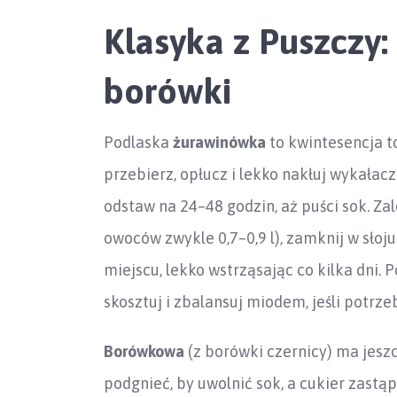
Klasyka z Puszczy:
borówki
Podlaska
żurawinówka
to kwintesencja to
przebierz, opłucz i lekko nakłuj wykałac
odstaw na 24–48 godzin, aż puści sok. Za
owoców zwykle 0,7–0,9 l), zamknij w słoj
miejscu, lekko wstrząsając co kilka dni. P
skosztuj i zbalansuj miodem, jeśli potrz
Borówkowa
(z borówki czernicy) ma jeszc
podgnieć, by uwolnić sok, a cukier zast