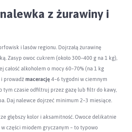
 nalewka z żurawiny i
rfowisk i lasów regionu. Dojrzałą żurawinę
zką. Zasyp owoc cukrem (około 300–400 g na 1 kg),
lej całość alkoholem o mocy 60–70% (na 1 kg
u i prowadź
macerację
4–6 tygodni w ciemnym
o tym czasie odfiltruj przez gazę lub filtr do kawy,
eba. Daj nalewce dojrzeć minimum 2–3 miesiące.
ze głębszy kolor i aksamitność. Owoce delikatnie
ąp w części miodem gryczanym – to typowo