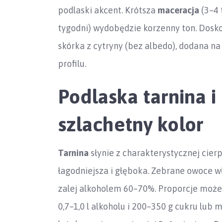
podlaski akcent. Krótsza
maceracja
(3–4 
tygodni) wydobędzie korzenny ton. Dosko
skórka z cytryny (bez albedo), dodana n
profilu.
Podlaska tarnina i
szlachetny kolor
Tarnina
słynie z charakterystycznej cier
łagodniejsza i głęboka. Zebrane owoce w
zalej alkoholem 60–70%. Proporcje może
0,7–1,0 l alkoholu i 200–350 g cukru lub 