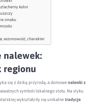
borówki
szlachetny kolor
Puszczy
nie smaku
emiosło
ta, sezonowość, charakter
e nalewek:
k regionu
otyka się z dziką przyrodą, a domowe
nalewki z
awalnych symboli lokalnego stołu. Na styku
 tatarskiej wykształciły się unikalne
tradycje