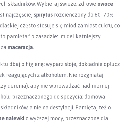
ych składników. Wybieraj świeże, zdrowe
owoce
st najczęściej
spirytus
rozcieńczony do 60–70%
odlaskiej często stosuje się miód zamiast cukru, co
to pamiętać o zasadzie: im delikatniejszy
tsza
maceracja
.
tu dbaj o higienę: wyparz słoje, dokładnie opłucz
ek reagujących z alkoholem. Nie rozgniataj
czy derenia), aby nie wprowadzać nadmiernej
koholu przeznaczonego do spożycia; domowa
 składników, a nie na destylacji. Pamiętaj też o
ne nalewki
o wyższej mocy, przeznaczone dla