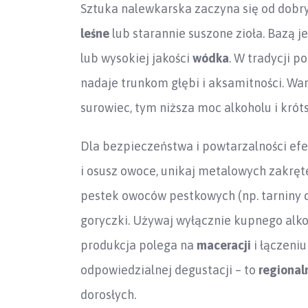
Sztuka nalewkarska zaczyna się od dobr
leśne
lub starannie suszone zioła. Bazą je
lub wysokiej jakości
wódka
. W tradycji p
nadaje trunkom głębi i aksamitności. War
surowiec, tym niższa moc alkoholu i kró
Dla bezpieczeństwa i powtarzalności efek
i osusz owoce, unikaj metalowych zakręt
pestek owoców pestkowych (np. tarniny 
goryczki. Używaj wyłącznie kupnego al
produkcja polega na
maceracji
i łączeniu
odpowiedzialnej degustacji – to
regional
dorosłych.