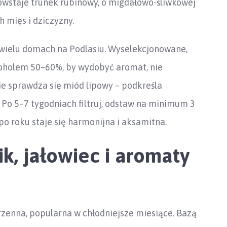
owstaje trunek rubinowy, o migdałowo-śliwkowej
 mięs i dziczyzny.
wielu domach na Podlasiu. Wyselekcjonowane,
koholem 50–60%, by wydobyć aromat, nie
nie sprawdza się miód lipowy – podkreśla
. Po 5–7 tygodniach filtruj, odstaw na minimum 3
o roku staje się harmonijna i aksamitna.
ik, jałowiec i aromaty
enna, popularna w chłodniejsze miesiące. Bazą